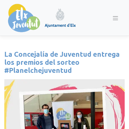
Saltar
al
contenido
La Concejalía de Juventud entrega
los premios del sorteo
#Planelchejuventud